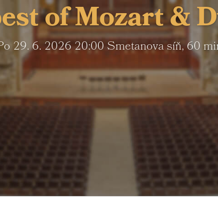
est of Mozart & 
Po
29. 6. 2026
20:00
Smetanova síň
, 60 mi