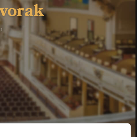
Dvorak
n