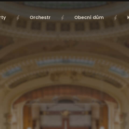
rty
Orchestr
Obecní dům