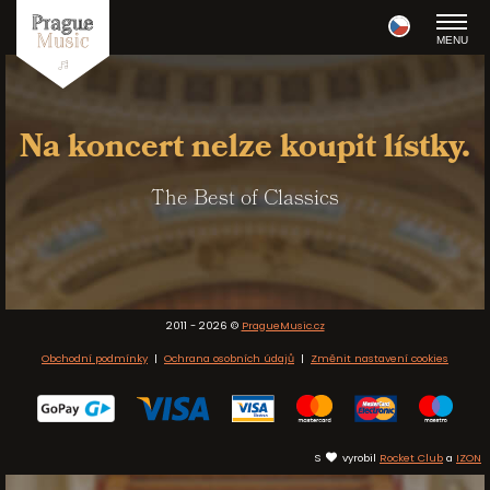
MENU
Na koncert nelze koupit lístky.
The Best of Classics
2011 - 2026 ©
PragueMusic.cz
Obchodní podmínky
|
Ochrana osobních údajů
|
Změnit nastavení cookies
S
vyrobil
Rocket Club
a
IZON