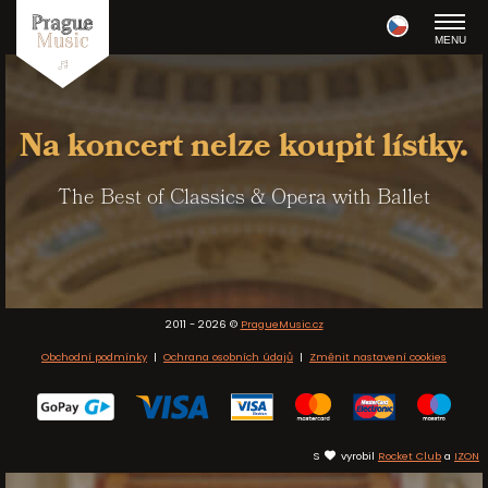
MENU
Na koncert nelze koupit lístky.
The Best of Classics & Opera with Ballet
2011 - 2026 ©
PragueMusic.cz
Obchodní podmínky
|
Ochrana osobních údajů
|
Změnit nastavení cookies
S
vyrobil
Rocket Club
a
IZON