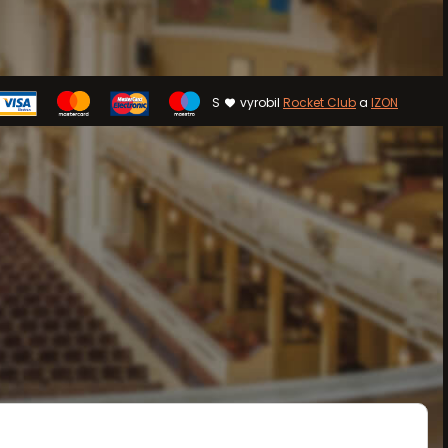
S
vyrobil
Rocket Club
a
IZON