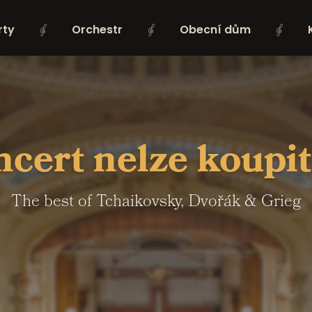
rty
Orchestr
Obecní dům
cert nelze koupit 
The best of Tchaikovsky, Dvořák & Grieg