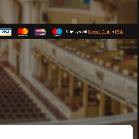
S
vyrobil
Rocket Club
a
IZON