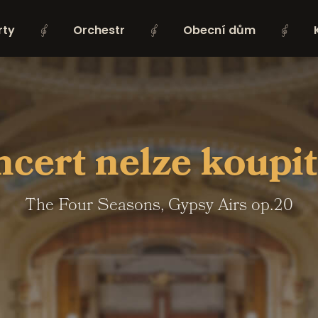
rty
Orchestr
Obecní dům
cert nelze koupit 
The Four Seasons, Gypsy Airs op.20